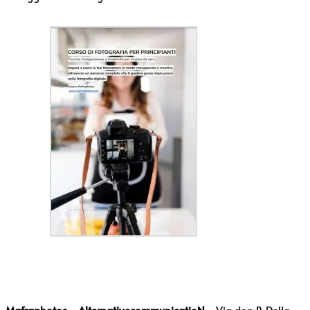
Mafraphotos - AlternativecommunicatioN
- Via don P. Della