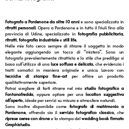
Fotografo a Pordenone da oltre 10 anni
e sono specializzato in
ritratti personali
. Opero a Pordenone e in tutto il Friuli fino alla
provincia di Udine, specializzato in
fotografia pubblicitaria
,
ritratti
,
fotografia industriale
e
still life
.
Nelle mie foto cerco sempre di ritrarre il soggetto in modo
elegante aggiungendo un tocco di “mistero”. Sono un
fotografo prevalentemente ritrattista e lo stile che prediligo si
basa sull’utilizzo di una
luce soffusa e delicata
, che evidenzia i
tratti somatici in maniera originale e unica. Lavoro con
tecniche di stampa fine-art
per offrire un prodotto
qualitativamente superiore.
Potrai scegliere di farti ritrarre nel mio
studio fotografico a
Fontanafredda
, oppure optare per una
location suggestiva
all’aperto
, ideale per servizi su misura e atmosfere naturali.
Sono inoltre disponibile come
fotografo di matrimonio a
Pordenone
, offrendo sia il
servizio fotografico classico
, che
riprese aeree con drone
e la stampa del
wedding book firmato
Graphistudio
.